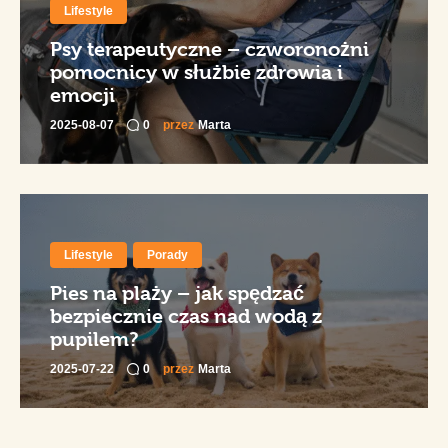
Lifestyle
Psy terapeutyczne – czworonożni
pomocnicy w służbie zdrowia i
emocji
2025-08-07
0
przez
Marta
Lifestyle
Porady
Pies na plaży – jak spędzać
bezpiecznie czas nad wodą z
pupilem?
2025-07-22
0
przez
Marta