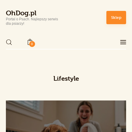
OhDog.pl
OhDog.pl
Sklep
Portal o Psach. Najlepszy serwis
Portal o Psach. Najlepszy serwis dla psiarzy!
dla psiarzy!
0
Home
Rasy Psów
Lifestyle
Zdrowie i Pielęgnacja
Sport
Lifestyle
Sklep