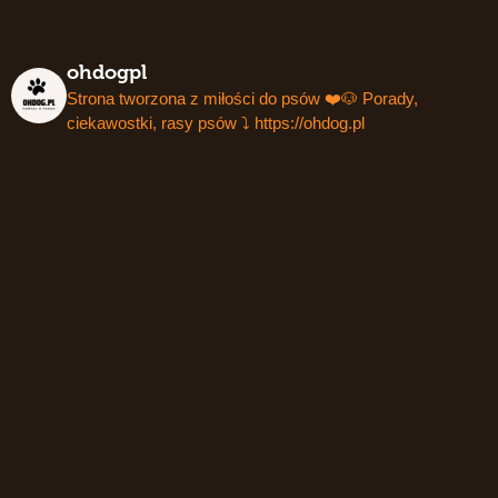
ohdogpl
Strona tworzona z miłości do psów ❤️🐶
Porady,
ciekawostki, rasy psów ⤵️
https://ohdog.pl