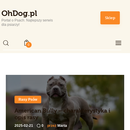
OhDog.pl
OhDog.pl
Sklep
Portal o Psach. Najlepszy serwis
Portal o Psach. Najlepszy serwis dla psiarzy!
dla psiarzy!
0
Home
Rasy Psów
Zdrowie i Pielęgnacja
Sport
Rasy Psów
Lifestyle
American Bully – charakterystyka i
opis rasy
Sklep
2025-02-21
0
przez
Marta