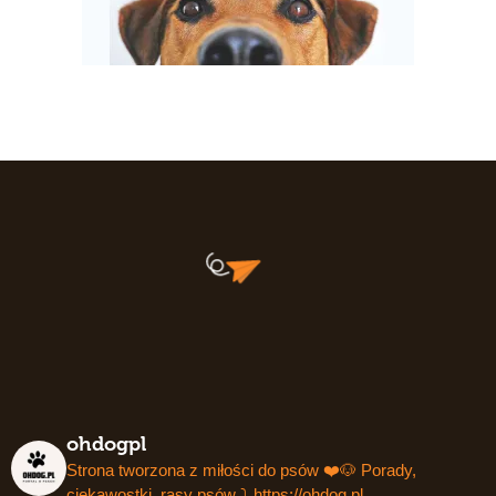
ohdogpl
Strona tworzona z miłości do psów ❤️🐶
Porady,
ciekawostki, rasy psów ⤵️
https://ohdog.pl