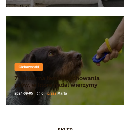
Ciekawostki
7 mitów na temat wychowania
psów, w które nadal wierzymy
2024-09-05
0
przez
Marta
SKLEP