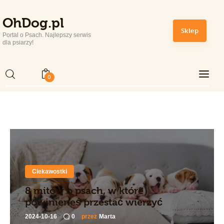
OhDog.pl
OhDog.pl
Sklep
Portal o Psach. Najlepszy serwis
Portal o Psach. Najlepszy serwis dla psiarzy!
dla psiarzy!
0
Home
Rasy Psów
Zdrowie i Pielęgnacja
Sport
Ciekawostki
Lifestyle
8 mitów o psach, w które
powinieneś przestać wierzyć
Sklep
2024-10-16
0
przez
Marta