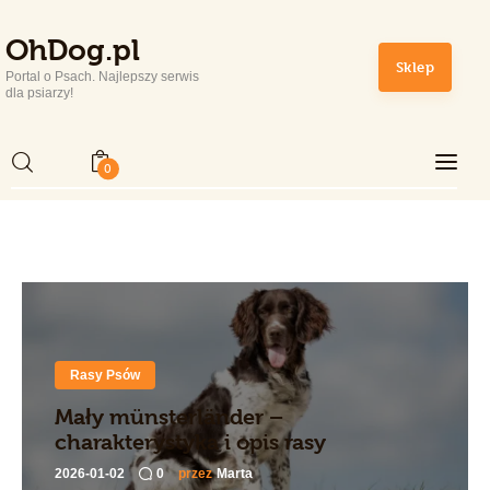
OhDog.pl
OhDog.pl
Sklep
Portal o Psach. Najlepszy serwis
Portal o Psach. Najlepszy serwis dla psiarzy!
dla psiarzy!
0
Home
Rasy Psów
Zdrowie i Pielęgnacja
Sport
Rasy Psów
Lifestyle
Mały münsterländer –
charakterystyka i opis rasy
Sklep
2026-01-02
0
przez
Marta