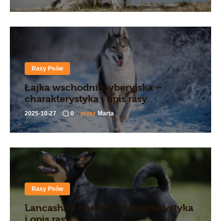
Rasy Psów
Łajka wschodniosyberyjska –
charakterystyka i opis rasy
2025-10-27
0
przez
Marta
Rasy Psów
Lancashire heeler – charakterystyka
i opis rasy