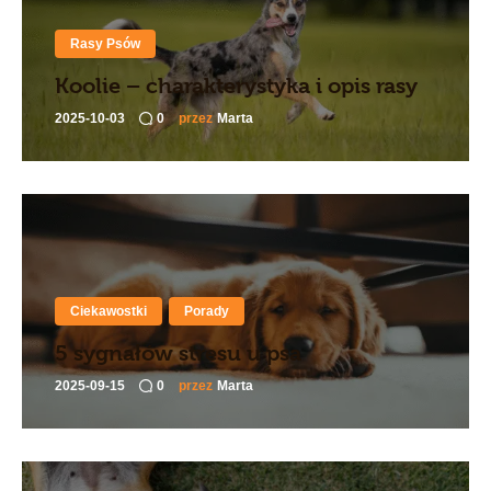
Rasy Psów
Koolie – charakterystyka i opis rasy
2025-10-03
0
przez
Marta
Ciekawostki
Porady
5 sygnałów stresu u psa
2025-09-15
0
przez
Marta