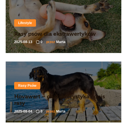
Lifestyle
Rasy psów dla ekstrawertyków
2025-08-13
0
przez
Marta
Rasy Psów
Hovawart – charakterystyka i opis
rasy
2025-08-04
0
przez
Marta