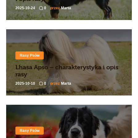
2025-10-24
0
przez
Marta
Rasy Psów
Lhasa Apso – charakterystyka i opis
rasy
2025-10-10
0
przez
Marta
Rasy Psów