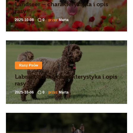
Landseer – charakterystyka i opis
rasy
2025-10-08
0
przez
Marta
Rasy Psów
Labradoodle – charakterystyka i opis
rasy
2025-10-06
0
przez
Marta