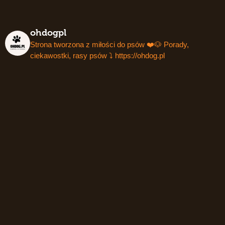
ohdogpl
Strona tworzona z miłości do psów ❤️🐶
Porady,
ciekawostki, rasy psów ⤵️
https://ohdog.pl