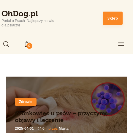
OhDog.pl
OhDog.pl
Sklep
Portal o Psach. Najlepszy serwis
Portal o Psach. Najlepszy serwis dla psiarzy!
dla psiarzy!
0
Home
Rasy Psów
Zdrowie i Pielęgnacja
Sport
Zdrowie
Lifestyle
Gronkowiec u psów – przyczyny,
objawy i leczenie
Sklep
2025-04-01
0
przez
Marta