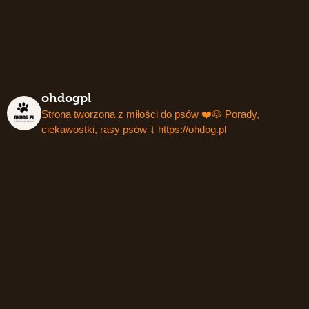
ohdogpl
Strona tworzona z miłości do psów ❤️🐶
Porady,
ciekawostki, rasy psów ⤵️
https://ohdog.pl