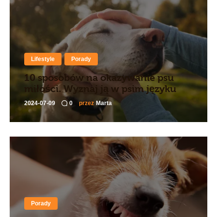
Lifestyle
Porady
10 sposobów na okazywanie psu
miłości. Wyznaj ją w psim języku
2024-07-09
0
przez
Marta
Porady