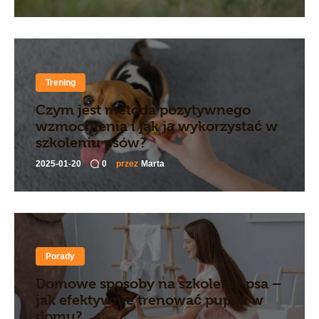
Trening
Czym jest metoda pozytywnego
wzmocnienia i jak ją wykorzystać w
szkoleniu psów?
2025-01-20
0
przez
Marta
Porady
Domowe sposoby na szkolenie psa –
jak efektywnie trenować pupila w
domu?