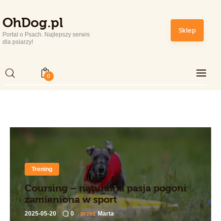
OhDog.pl
OhDog.pl
Sklep
Portal o Psach. Najlepszy serwis
Portal o Psach. Najlepszy serwis dla psiarzy!
dla psiarzy!
0
Home
Rasy Psów
Zdrowie i Pielęgnacja
Sport
Trening
Lifestyle
Coursing – naturalna pasja pogoni
zamieniona w sport
Sklep
2025-05-20
0
przez
Marta