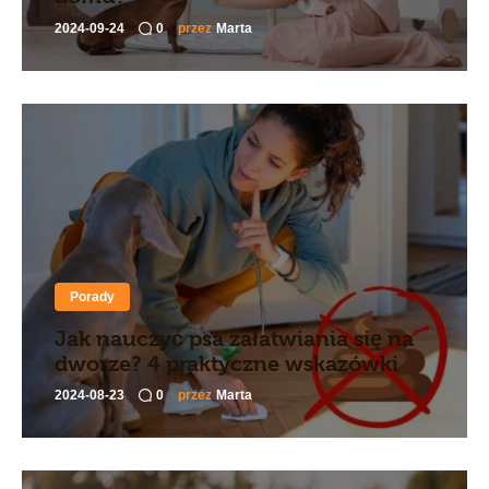
2024-09-24
0
przez
Marta
Porady
Jak nauczyć psa załatwiania się na
dworze? 4 praktyczne wskazówki
2024-08-23
0
przez
Marta