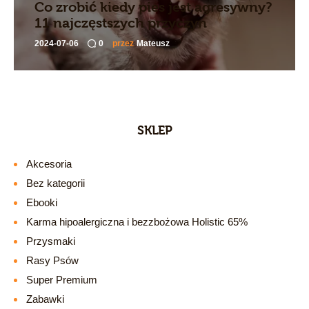
Co zrobić kiedy pies jest agresywny?
11 najczęstszych przyczyn
2024-07-06
0
przez
Mateusz
SKLEP
Akcesoria
Bez kategorii
Ebooki
Karma hipoalergiczna i bezzbożowa Holistic 65%
Przysmaki
Rasy Psów
Super Premium
Zabawki