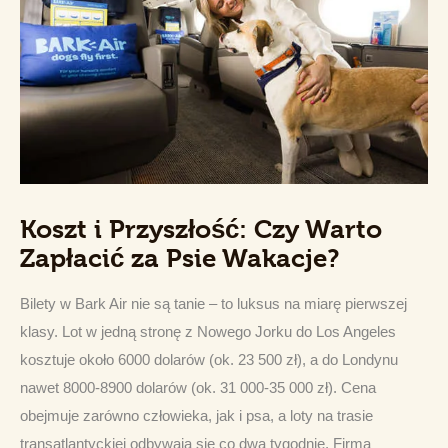
Koszt i Przyszłość: Czy Warto
Zapłacić za Psie Wakacje?
Bilety w Bark Air nie są tanie – to luksus na miarę pierwszej 
klasy. Lot w jedną stronę z Nowego Jorku do Los Angeles 
kosztuje około 6000 dolarów (ok. 23 500 zł), a do Londynu 
nawet 8000-8900 dolarów (ok. 31 000-35 000 zł). Cena 
obejmuje zarówno człowieka, jak i psa, a loty na trasie 
transatlantyckiej odbywają się co dwa tygodnie. Firma 