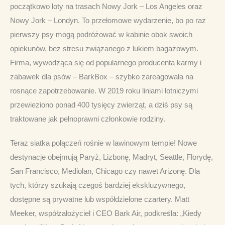
początkowo loty na trasach Nowy Jork – Los Angeles oraz 
Nowy Jork – Londyn. To przełomowe wydarzenie, bo po raz 
pierwszy psy mogą podróżować w kabinie obok swoich 
opiekunów, bez stresu związanego z lukiem bagażowym. 
Firma, wywodząca się od popularnego producenta karmy i 
zabawek dla psów – BarkBox – szybko zareagowała na 
rosnące zapotrzebowanie. W 2019 roku liniami lotniczymi 
przewieziono ponad 400 tysięcy zwierząt, a dziś psy są 
traktowane jak pełnoprawni członkowie rodziny.
Teraz siatka połączeń rośnie w lawinowym tempie! Nowe 
destynacje obejmują Paryż, Lizbonę, Madryt, Seattle, Florydę, 
San Francisco, Mediolan, Chicago czy nawet Arizonę. Dla 
tych, którzy szukają czegoś bardziej ekskluzywnego, 
dostępne są prywatne lub współdzielone czartery. Matt 
Meeker, współzałożyciel i CEO Bark Air, podkreśla: „Kiedy 