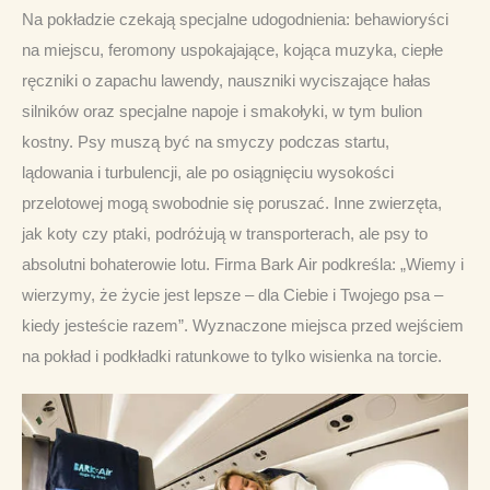
Na pokładzie czekają specjalne udogodnienia: behawioryści 
na miejscu, feromony uspokajające, kojąca muzyka, ciepłe 
ręczniki o zapachu lawendy, nauszniki wyciszające hałas 
silników oraz specjalne napoje i smakołyki, w tym bulion 
kostny. Psy muszą być na smyczy podczas startu, 
lądowania i turbulencji, ale po osiągnięciu wysokości 
przelotowej mogą swobodnie się poruszać. Inne zwierzęta, 
jak koty czy ptaki, podróżują w transporterach, ale psy to 
absolutni bohaterowie lotu. Firma Bark Air podkreśla: „Wiemy i 
wierzymy, że życie jest lepsze – dla Ciebie i Twojego psa – 
kiedy jesteście razem”. Wyznaczone miejsca przed wejściem 
na pokład i podkładki ratunkowe to tylko wisienka na torcie.