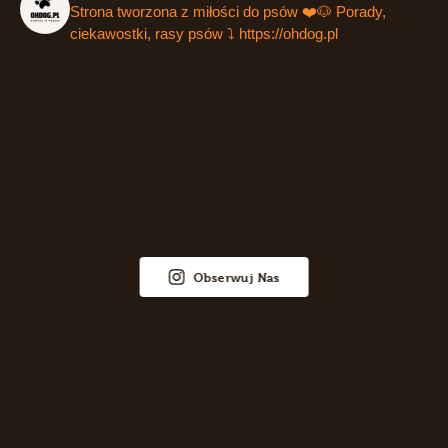
Strona tworzona z miłości do psów ❤️🐶
Porady,
ciekawostki, rasy psów ⤵️
https://ohdog.pl
Obserwuj Nas
Więcej