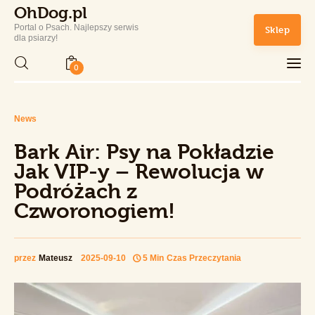
OhDog.pl
Portal o Psach. Najlepszy serwis
Sklep
OhDog.pl
dla psiarzy!
Portal o Psach. Najlepszy serwis dla psiarzy!
0
Home
News
Bark Air: Psy na Pokładzie
Rasy Psów
Jak VIP-y – Rewolucja w
Podróżach z
Zdrowie i Pielęgnacja
Czworonogiem!
Sport
Lifestyle
przez
Mateusz
2025-09-10
5 Min
Czas Przeczytania
Sklep