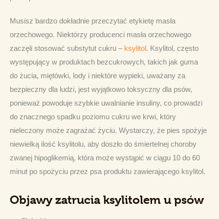
Musisz bardzo dokładnie przeczytać etykietę masła 
orzechowego. Niektórzy producenci masła orzechowego 
zaczęli stosować substytut cukru – 
ksylitol
. Ksylitol, często 
występujący w produktach bezcukrowych, takich jak guma 
do żucia, miętówki, lody i niektóre wypieki, uważany za 
bezpieczny dla ludzi, jest wyjątkowo toksyczny dla psów, 
ponieważ powoduje szybkie uwalnianie insuliny, co prowadzi 
do znacznego spadku poziomu cukru we krwi, który 
nieleczony może zagrażać życiu. Wystarczy, że pies spożyje 
niewielką ilość ksylitolu, aby doszło do śmiertelnej choroby 
zwanej hipoglikemią, która może wystąpić w ciągu 10 do 60 
minut po spożyciu przez psa produktu zawierającego ksylitol.
Objawy zatrucia ksylitolem u psów