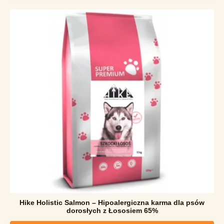
Hike Holistic Salmon – Hipoalergiczna karma dla psów
dorosłych z Łososiem 65%