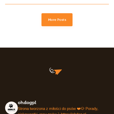
More Posts
ohdogpl
Strona tworzona z miłości do psów ❤️🐶
Porady,