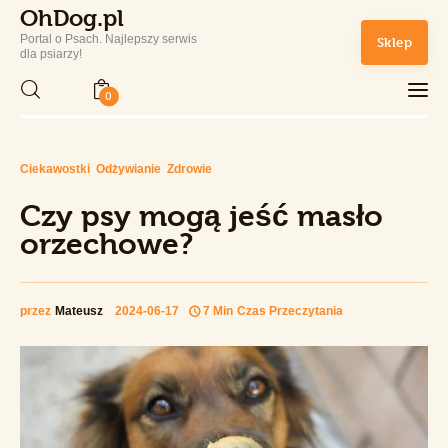
OhDog.pl
Portal o Psach. Najlepszy serwis
Sklep
OhDog.pl
dla psiarzy!
Portal o Psach. Najlepszy serwis dla psiarzy!
0
OhDog.pl
Portal o Psach. Najlepszy serwis dla psiarzy!
Home
Ciekawostki
Odżywianie
Zdrowie
Czy psy mogą jeść masło orzechowe?
Udostępnij Wpis
Czy psy mogą jeść masło
Rasy Psów
orzechowe?
Zdrowie i Pielęgnacja
przez
Mateusz
2024-06-17
7 Min
Czas Przeczytania
Sport
Lifestyle
Sklep