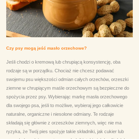
Czy psy mogą jeść masło orzechowe?
Jeśli chodzi o kremową lub chrupiącą konsystencję, oba 
rodzaje są w porządku. Chociaż nie chcesz podawać 
swojemu psu większości odmian całych orzechów, orzeszki 
ziemne w chrupiącym maśle orzechowym są bezpieczne do 
spożycia przez psy. Wybierając markę masła orzechowego 
dla swojego psa, jeśli to możliwe, wybieraj jego całkowicie 
naturalne, organiczne i niesolone odmiany. Te rodzaje 
składają się głównie z orzeszków ziemnych, więc nie ma 
ryzyka, że ​​Twój pies spożyje takie składniki, jak cukier lub 