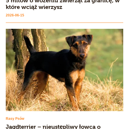
5 mitów o wożeniu zwierząt za granicę, w
które wciąż wierzysz
2026-06-15
Rasy Psów
Jagdterrier – nieustępliwy łowca o