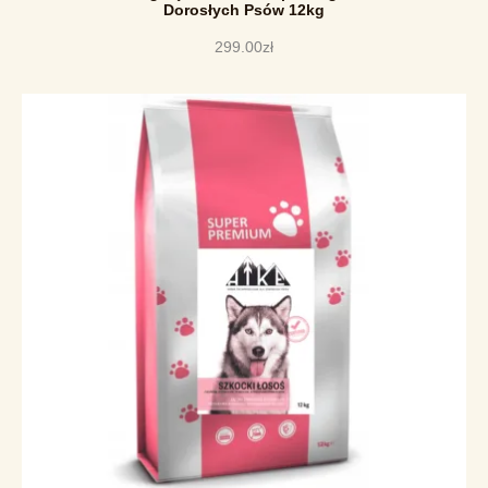
Dorosłych Psów 12kg
299
.
00
zł