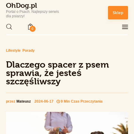
OhDog.pl
Portal o Psach. Najlepszy serwis
Sklep
OhDog.pl
dla psiarzy!
Portal o Psach. Najlepszy serwis dla psiarzy!
0
OhDog.pl
Portal o Psach. Najlepszy serwis dla psiarzy!
Home
Lifestyle
Porady
Dlaczego spacer z psem sprawia, że
jesteś szczęśliwszy
Dlaczego spacer z psem
Rasy Psów
Udostępnij Wpis
sprawia, że jesteś
szczęśliwszy
Zdrowie i Pielęgnacja
Sport
przez
Mateusz
2024-06-17
9 Min
Czas Przeczytania
Lifestyle
Sklep