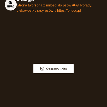
Strona tworzona z miłości do psów ❤️🐶
Porady,
ciekawostki, rasy psów ⤵️
https://ohdog.pl
Obserwuj Nas
Więcej