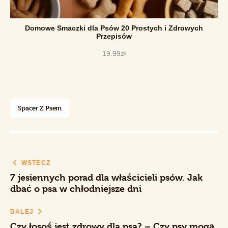
Domowe Smaczki dla Psów 20 Prostych i Zdrowych
Przepisów
19
.
99
zł
Spacer Z Psem
WSTECZ
7 jesiennych porad dla właścicieli psów. Jak
dbać o psa w chłodniejsze dni
DALEJ
Czy łosoś jest zdrowy dla psa? – Czy psy mogą