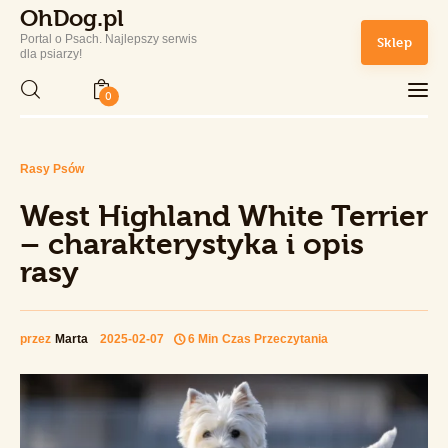
OhDog.pl
Portal o Psach. Najlepszy serwis
Sklep
OhDog.pl
dla psiarzy!
Portal o Psach. Najlepszy serwis dla psiarzy!
0
OhDog.pl
Portal o Psach. Najlepszy serwis dla psiarzy!
Home
Rasy Psów
West Highland White Terrier –
charakterystyka i opis rasy
West Highland White Terrier
Rasy Psów
Udostępnij Wpis
– charakterystyka i opis
rasy
Zdrowie i Pielęgnacja
Sport
przez
Marta
2025-02-07
6 Min
Czas Przeczytania
Lifestyle
Sklep