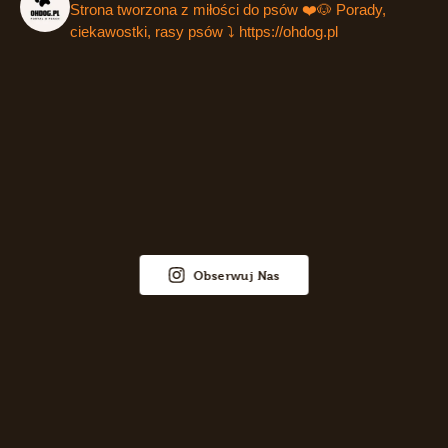
Strona tworzona z miłości do psów ❤️🐶
Porady,
ciekawostki, rasy psów ⤵️
https://ohdog.pl
Obserwuj Nas
Więcej