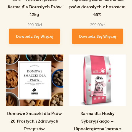
Karma dla Dorosłych Psów
psów dorosłych z Łososiem
12kg
65%
299
.
00
zł
299
.
00
zł
Dowiedz Się Więcej
Dowiedz Się Więcej
Domowe Smaczki dla Psów
Karma dla Husky
20 Prostych i Zdrowych
Syberyjskiego –
Przepisów
Hipoalergiczna karma z