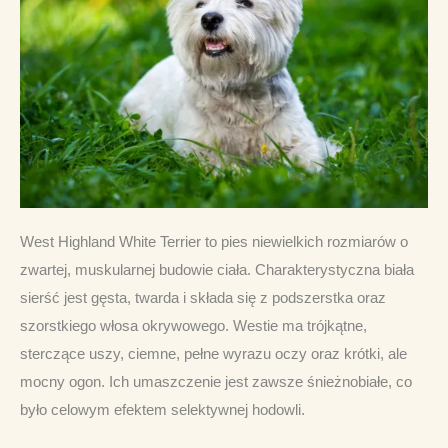
West Highland White Terrier to pies niewielkich rozmiarów o 
zwartej, muskularnej budowie ciała. Charakterystyczna biała 
sierść jest gęsta, twarda i składa się z podszerstka oraz 
szorstkiego włosa okrywowego. Westie ma trójkątne, 
sterczące uszy, ciemne, pełne wyrazu oczy oraz krótki, ale 
mocny ogon. Ich umaszczenie jest zawsze śnieżnobiałe, co 
było celowym efektem selektywnej hodowli.