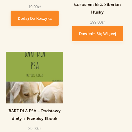
Łososiem 65% Siberian
19
.
99
zł
Husky
Dodaj Do Koszyka
299
.
00
zł
Dowiedz Się Więcej
BARF DLA PSA – Podstawy
diety + Przepisy Ebook
29
.
90
zł