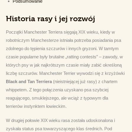
Podsumowanie
Historia rasy i jej rozwój
Początki Manchester Terriera sięgają XIX wieku, kiedy w 
robotniczym Manchesterze istniała potrzeba posiadania psa 
zdolnego do tępienia szczurów i innych gryzoni. W tamtym 
czasie popularne były brutalne „ratting contests” – zawody, w 
których psy w jak najkrótszym czasie miały zabić określoną 
liczbę szczurów. Manchester Terrier wywodzi się z krzyżówki 
Black and Tan Terriera
 (nieistniejącej już rasy) z chartem 
whippetem. Z tego połączenia uzyskano psa szybciej 
reagującego, smuklejszego, ale wciąż z typowym dla 
terrierów instynktem łowieckim.
W drugiej połowie XIX wieku rasa została udoskonalona i 
zyskała status psa towarzyszącego klas średnich. Pod 