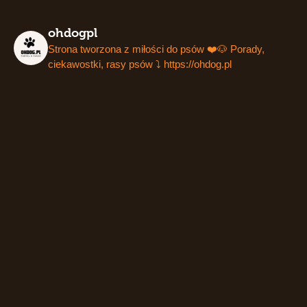
ohdogpl
Strona tworzona z miłości do psów ❤️🐶
Porady,
ciekawostki, rasy psów ⤵️
https://ohdog.pl