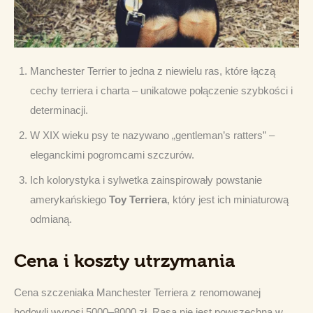
Manchester Terrier to jedna z niewielu ras, które łączą
cechy terriera i charta – unikatowe połączenie szybkości i
determinacji.
W XIX wieku psy te nazywano „gentleman’s ratters” –
eleganckimi pogromcami szczurów.
Ich kolorystyka i sylwetka zainspirowały powstanie
amerykańskiego
Toy Terriera
, który jest ich miniaturową
odmianą.
Cena i koszty utrzymania
Cena szczeniaka Manchester Terriera z renomowanej 
hodowli wynosi 5000–8000 zł. Rasa nie jest powszechna w 