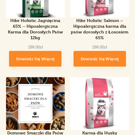
Hike Holistic Jagnięcina
Hike Holistic Salmon –
65% – Hipoalergiczna
Hipoalergiczna karma dla
Karma dla Dorosłych Psów
psów dorosłych z Łososiem
12kg
65%
299
.
00
zł
299
.
00
zł
Dowiedz Się Więcej
Dowiedz Się Więcej
Domowe Smaczki dla Psów
Karma dla Husky