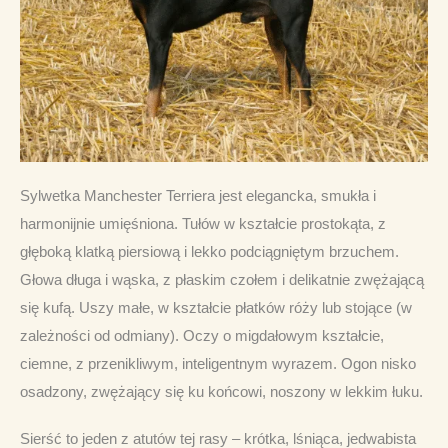
Sylwetka Manchester Terriera jest elegancka, smukła i 
harmonijnie umięśniona. Tułów w kształcie prostokąta, z 
głęboką klatką piersiową i lekko podciągniętym brzuchem. 
Głowa długa i wąska, z płaskim czołem i delikatnie zwężającą 
się kufą. Uszy małe, w kształcie płatków róży lub stojące (w 
zależności od odmiany). Oczy o migdałowym kształcie, 
ciemne, z przenikliwym, inteligentnym wyrazem. Ogon nisko 
osadzony, zwężający się ku końcowi, noszony w lekkim łuku.
Sierść to jeden z atutów tej rasy – krótka, lśniąca, jedwabista 