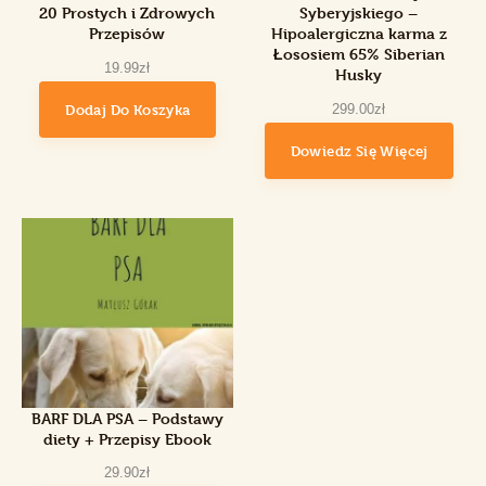
20 Prostych i Zdrowych
Syberyjskiego –
Przepisów
Hipoalergiczna karma z
Łososiem 65% Siberian
19
.
99
zł
Husky
Dodaj Do Koszyka
299
.
00
zł
Dowiedz Się Więcej
BARF DLA PSA – Podstawy
diety + Przepisy Ebook
29
.
90
zł