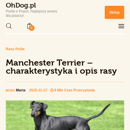
OhDog.pl
Portal o Psach. Najlepszy serwis
Sklep
OhDog.pl
dla psiarzy!
Portal o Psach. Najlepszy serwis dla psiarzy!
0
Home
Rasy Psów
Manchester Terrier –
Rasy Psów
charakterystyka i opis rasy
Zdrowie i Pielęgnacja
przez
Marta
2025-11-17
9 Min
Czas Przeczytania
Sport
Lifestyle
Sklep